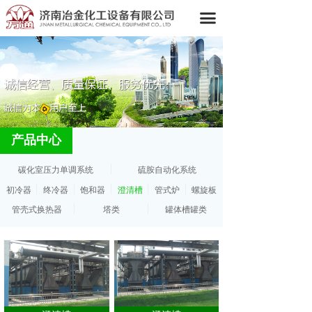
끀
产品中心
碳化室压力单调系统
硫胺自动化系统
初冷器
终冷器
饱和器
澄清槽
管式炉
螺旋板
管壳式换热器
塔类
罐体槽罐类