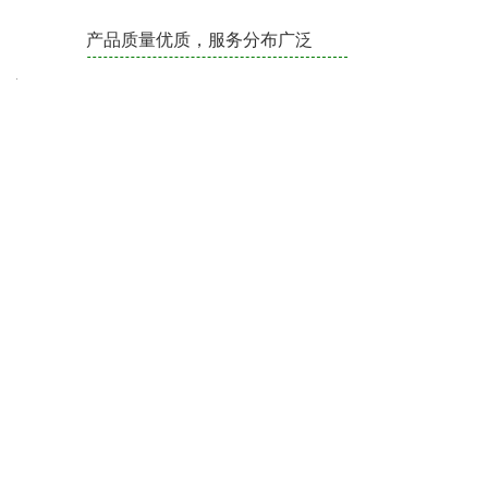
产品质量优质，服务分布广泛
专业研发、优质服务
公司实行现代企业管理，配套厂商供货，原材料严格
把控，拥有专业的研发团队，焦化装备设计、制造、
安装等专业人士，公司具备先进的生产加工设备和精
密的检测设施。公司派出多名技术服务人员长期到各
地进行服务，解除用户的后顾之忧，为用户的生产保
驾护航。
联系我们
CONTACT US
公司电话：0531-87482177