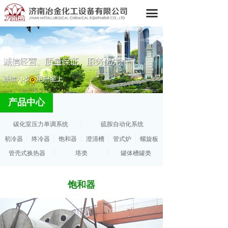
끀
产品中心
碳化室压力单调系统
硫胺自动化系统
初冷器
终冷器
饱和器
澄清槽
管式炉
螺旋板
管壳式换热器
塔类
罐体槽罐类
饱和器