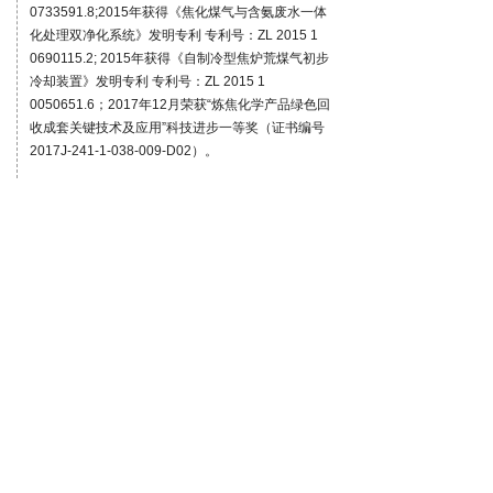
0733591.8;2015年获得《焦化煤气与含氨废水一体
化处理双净化系统》发明专利 专利号：ZL 2015 1
0690115.2; 2015年获得《自制冷型焦炉荒煤气初步
冷却装置》发明专利 专利号：ZL 2015 1
0050651.6；2017年12月荣获“炼焦化学产品绿色回
收成套关键技术及应用”科技进步一等奖（证书编号
2017J-241-1-038-009-D02）。
产品质量优质，服务分布广泛
专业研发、优质服务
公司实行现代企业管理，配套厂商供货，原材料严格
把控，拥有专业的研发团队，焦化装备设计、制造、
安装等专业人士，公司具备先进的生产加工设备和精
密的检测设施。公司派出多名技术服务人员长期到各
地进行服务，解除用户的后顾之忧，为用户的生产保
驾护航。