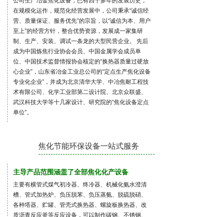
公司生产冶金焦化设备，已有四十多年的发展历史，
在规模化运作，规范化经营发展中，公司秉承“诚信经
营、质量保证、服务优先”的宗旨，以“诚信为本、用户
至上”的经营方针，整合优势资源，发展成一家集研
制、生产、安装、调试一条龙的大型民营企业。 先后
成为中国炼焦行业协会会员、中国金属学会成员单
位、中国技术监督情报协会核定的“换热器质量过硬放
心企业”，山东省冶金工业总公司的“定点生产焦化设备
专业化企业”，并成为北京清华大学、中冶焦耐工程技
术有限公司、化学工业部第二设计院、北京众联盛、
武汉科技大学等十几家设计、研究院的“焦化设备定点
单位”。
焦化节能环保设备一站式服务
主导产品范围涵盖了全部焦化化产设备
主要有横管式煤气初冷器、终冷器、机械化氨水澄清
槽、管式加热炉、负压脱苯、负压蒸氨、脱硫脱硝、
各种塔器、贮罐、管壳式换热器、螺旋板换热器、改
质沥青反应釜等反应设备，可以制作碳钢、不锈钢、