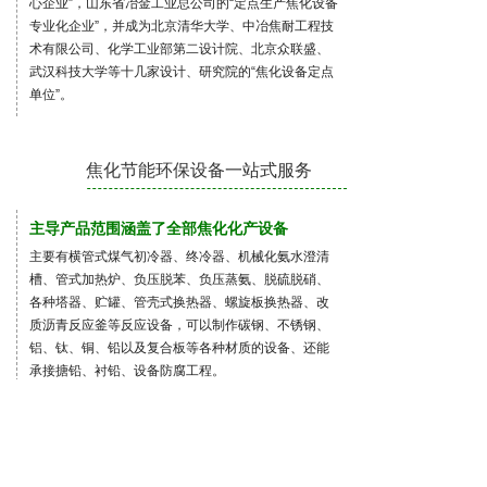
心企业”，山东省冶金工业总公司的“定点生产焦化设备
专业化企业”，并成为北京清华大学、中冶焦耐工程技
术有限公司、化学工业部第二设计院、北京众联盛、
武汉科技大学等十几家设计、研究院的“焦化设备定点
单位”。
焦化节能环保设备一站式服务
主导产品范围涵盖了全部焦化化产设备
主要有横管式煤气初冷器、终冷器、机械化氨水澄清
槽、管式加热炉、负压脱苯、负压蒸氨、脱硫脱硝、
各种塔器、贮罐、管壳式换热器、螺旋板换热器、改
质沥青反应釜等反应设备，可以制作碳钢、不锈钢、
铝、钛、铜、铅以及复合板等各种材质的设备、还能
承接搪铅、衬铅、设备防腐工程。
雄厚的技术实力和丰富的制造经验