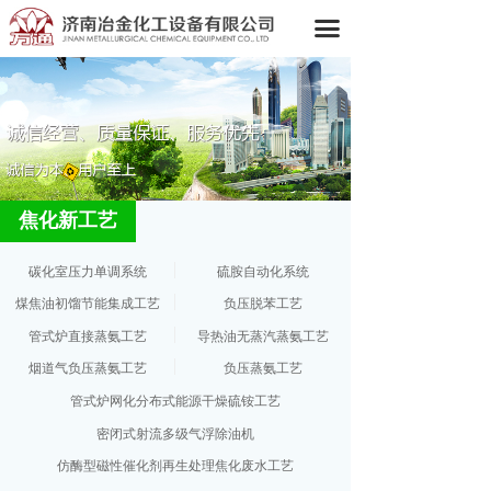
끀
焦化新工艺
碳化室压力单调系统
硫胺自动化系统
煤焦油初馏节能集成工艺
负压脱苯工艺
管式炉直接蒸氨工艺
导热油无蒸汽蒸氨工艺
烟道气负压蒸氨工艺
负压蒸氨工艺
管式炉网化分布式能源干燥硫铵工艺
密闭式射流多级气浮除油机
仿酶型磁性催化剂再生处理焦化废水工艺